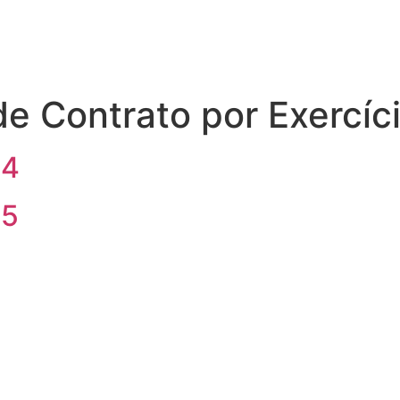
de Contrato por Exercíc
24
25