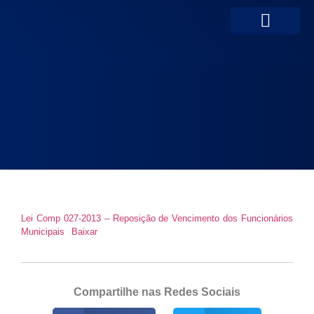
Portal da Transparên
Lei Comp 027-2013 – Reposição de Vencimento dos Funcionários
Municipais
Baixar
Compartilhe nas Redes Sociais