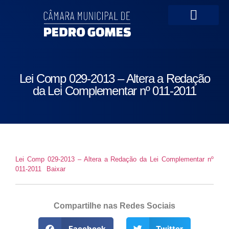
Portal da Transparên
Lei Comp 029-2013 – Altera a Redação
da Lei Complementar nº 011-2011
Lei Comp 029-2013 – Altera a Redação da Lei Complementar nº
011-2011
Baixar
Compartilhe nas Redes Sociais
Facebook
Twitter