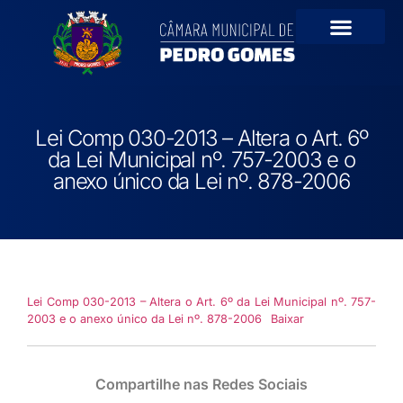
Portal da Transparê
Lei Comp 030-2013 – Altera o Art. 6º
da Lei Municipal nº. 757-2003 e o
anexo único da Lei nº. 878-2006
Lei Comp 030-2013 – Altera o Art. 6º da Lei Municipal nº. 757-
2003 e o anexo único da Lei nº. 878-2006
Baixar
Compartilhe nas Redes Sociais