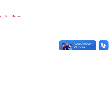
s – MS
Baixar