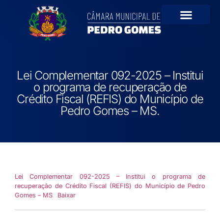
Portal da Transparê
Lei Complementar 092-2025 – Institui
o programa de recuperação de
Crédito Fiscal (REFIS) do Município de
Pedro Gomes – MS.
Lei Complementar 092-2025 – Institui o programa de
recuperação de Crédito Fiscal (REFIS) do Município de Pedro
Gomes – MS
Baixar