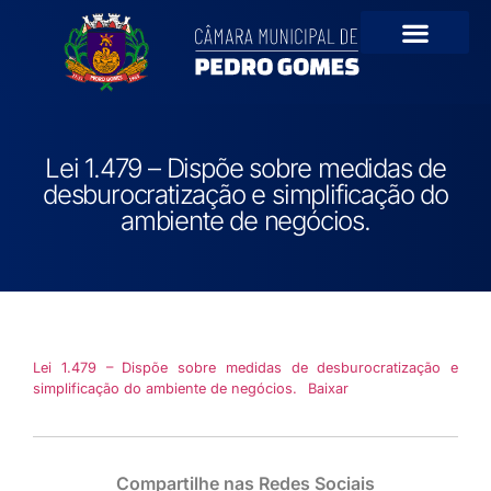
Portal da Transparê
Lei 1.479 – Dispõe sobre medidas de
desburocratização e simplificação do
ambiente de negócios.
Lei 1.479 – Dispõe sobre medidas de desburocratização e
simplificação do ambiente de negócios.
Baixar
Compartilhe nas Redes Sociais