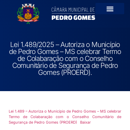
Portal da Transparê
Lei 1.489/2025 – Autoriza o Município
de Pedro Gomes – MS celebrar Termo
de Colabaração com o Conselho
Comunitário de Segurança de Pedro
Gomes (PROERD).
Lei 1.489 – Autoriza o Município de Pedro Gomes – MS celebrar
Termo de Colabaração com o Conselho Comunitário de
Segurança de Pedro Gomes (PROERD)
Baixar