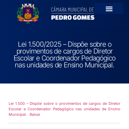
Portal da Transparê
Lei 1.500/2025 – Dispõe sobre o
provimentos de cargos de Diretor
Escolar e Coordenador Pedagógico
nas unidades de Ensino Municipal.
Lei 1.500 – Dispõe sobre o provimentos de cargos de Diretor
Escolar e Coordenador Pedagógico nas unidades de Ensino
Municipal.
Baixar