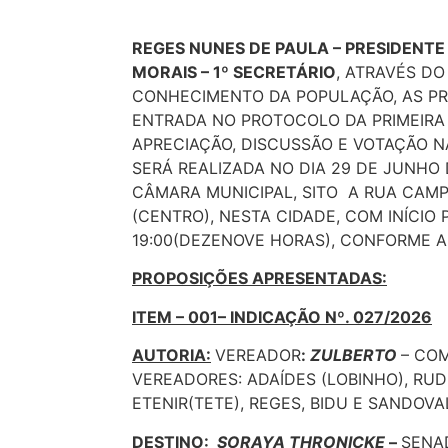
REGES NUNES DE PAULA – PRESIDENTE
MORAIS – 1º SECRETÁRIO
, ATRAVÉS DO
CONHECIMENTO DA POPULAÇÃO, AS P
ENTRADA NO PROTOCOLO DA PRIMEIRA 
APRECIAÇÃO, DISCUSSÃO E VOTAÇÃO N
SERÁ REALIZADA NO DIA 29 DE JUNHO 
CÂMARA MUNICIPAL, SITO A RUA CAMP
(CENTRO), NESTA CIDADE, COM INÍCIO 
19:00(DEZENOVE HORAS), CONFORME A
PROPOSIÇÕES APRESENTADAS:
ITEM – 001– INDICAÇÃO Nº. 027/2026
AUTORIA:
VEREADOR
:
ZULBERTO
– CO
VEREADORES: ADAÍDES (LOBINHO), RUDI
ETENIR(TETE), REGES, BIDU E SANDOVA
DESTINO:
SORAYA THRONICKE
–
SENA