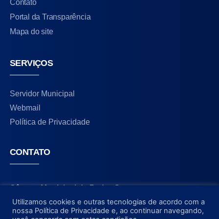
Contato
Portal da Transparência
Mapa do site
SERVIÇOS
Servidor Municipal
Webmail
Política de Privacidade
CONTATO
Câmara Municipal de Pedro Gomes
Rua Campo Grande, 300
Utilizamos cookies e outras tecnologias de acordo com a
nossa Política de Privacidade e, ao continuar navegando,
Pedro Gomes/MS