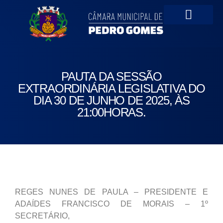
Portal da Transparên
PAUTA DA SESSÃO
EXTRAORDINÁRIA LEGISLATIVA DO
DIA 30 DE JUNHO DE 2025, ÀS
21:00HORAS.
REGES NUNES DE PAULA – PRESIDENTE E
ADAÍDES FRANCISCO DE MORAIS – 1º
SECRETÁRIO,