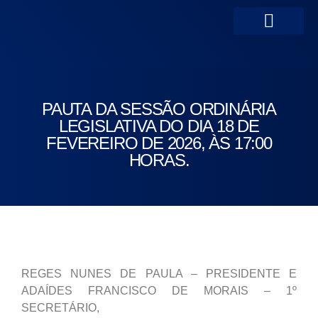
Portal da Transparên
PAUTA DA SESSÃO ORDINÁRIA
LEGISLATIVA DO DIA 18 DE
FEVEREIRO DE 2026, ÀS 17:00
HORAS.
REGES NUNES DE PAULA – PRESIDENTE E
ADAÍDES FRANCISCO DE MORAIS – 1º
SECRETÁRIO,