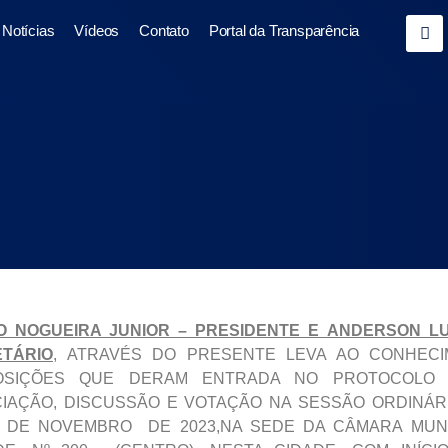
Notícias
Vídeos
Contato
Portal da Transparência
 NOGUEIRA JUNIOR – PRESIDENTE E ANDERSON LU
TÁRIO
, ATRAVÉS DO PRESENTE LEVA AO CONHECI
OSIÇÕES QUE DERAM ENTRADA NO PROTOCOLO D
IAÇÃO, DISCUSSÃO E VOTAÇÃO NA SESSÃO ORDINÁR
7 DE NOVEMBRO DE 2023,NA SEDE DA CÂMARA MUNI