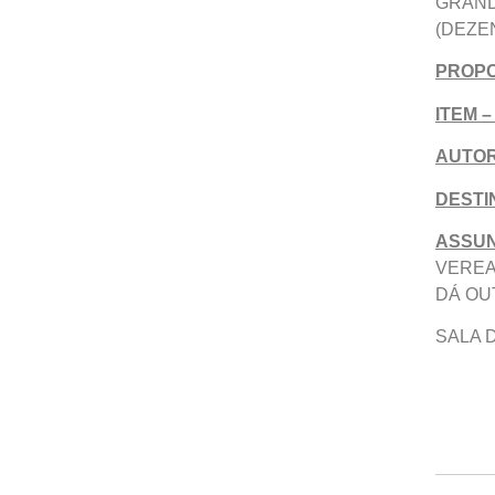
GRAND
(DEZE
PROPO
ITEM –
AUTOR
DESTI
ASSU
VEREA
DÁ OU
SALA 
MAU
PR