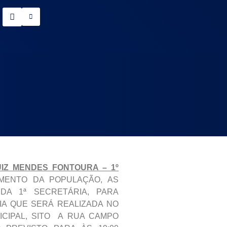
IZ MENDES FONTOURA – 1º
MENTO DA POPULAÇÃO, AS
A 1ª SECRETÁRIA, PARA
IA QUE SERÁ REALIZADA NO
CIPAL, SITO A RUA CAMPO