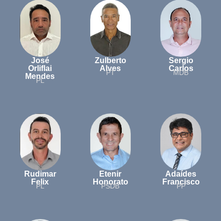
José
Zulberto
Sergio
Orliflai
Alves
Carlos
PT
MDB
Mendes
PL
Rudimar
Etenir
Adaídes
Felix
Honorato
Francisco
PL
PSDB
PP