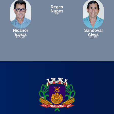
Réges
Nunes
PP
Nicanor
Sandoval
Farias
Alves
PSDB
MDB